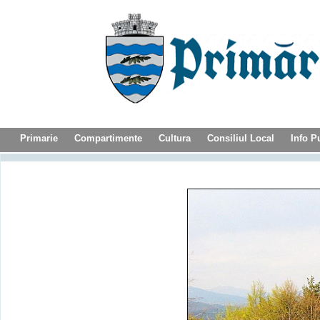
Primarie
Compartimente
Cultura
Consiliul Local
Info P