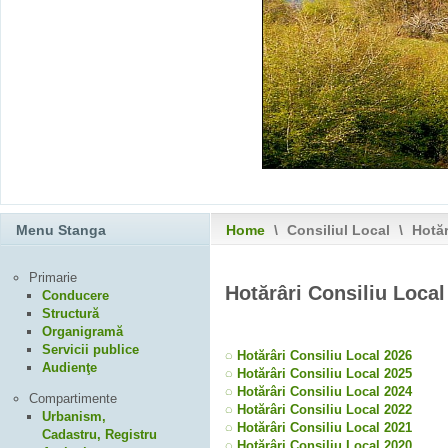
Menu Stanga
Home
\
Consiliul Local
\
Hotăr
Primarie
Hotărâri Consiliu Local
Conducere
Structură
Organigramă
Servicii publice
◌ Hotărâri Consiliu Local 2026
Audienţe
◌ Hotărâri Consiliu Local 2025
◌ Hotărâri Consiliu Local 2024
Compartimente
◌ Hotărâri Consiliu Local 2022
Urbanism,
◌ Hotărâri Consiliu Local 2021
Cadastru, Registru
◌ Hotărâri Consiliu Local 2020