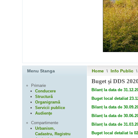
Menu Stanga
Home
\
Info Public
\
Buget şi DDS 202
Primarie
Bilanț la data de 31.12.2
Conducere
Structură
Buget local detaliat 23.1
Organigramă
Bilanț la data de 30.09.2
Servicii publice
Audienţe
Bilanț la data de 30.06.2
Compartimente
Bilanț la data de 31.03.2
Urbanism,
Buget local detaliat la 0
Cadastru, Registru