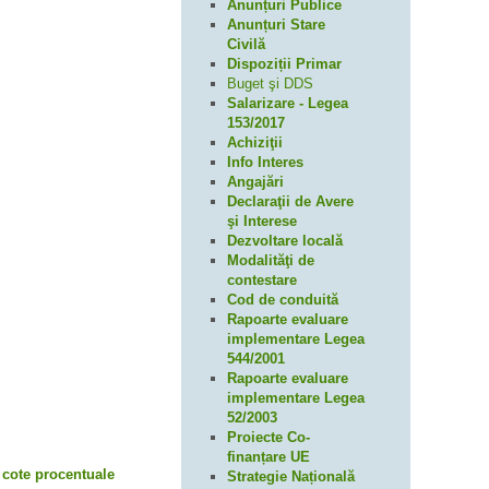
Anunțuri Publice
Anunțuri Stare
Civilă
Dispoziții Primar
Buget şi DDS
Salarizare - Legea
153/2017
Achiziţii
Info Interes
Angajări
Declaraţii de Avere
şi Interese
Dezvoltare locală
Modalităţi de
contestare
Cod de conduită
Rapoarte evaluare
implementare Legea
544/2001
Rapoarte evaluare
implementare Legea
52/2003
Proiecte Co-
finanțare UE
u cote procentuale
Strategie Națională