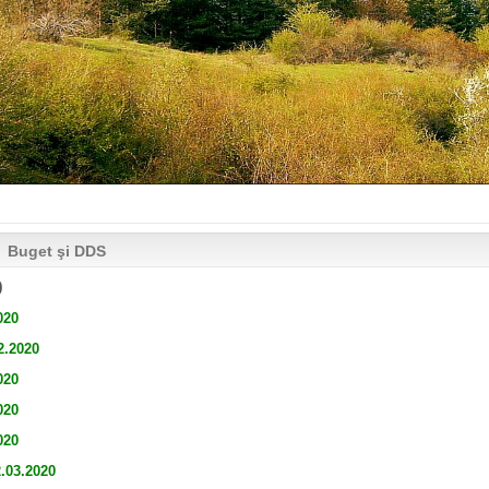
Buget şi DDS
0
020
2.2020
020
020
020
2.03.2020