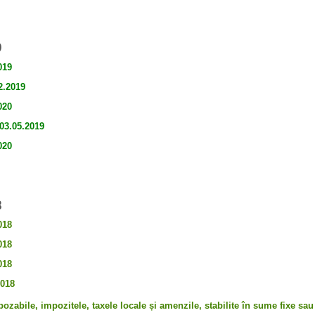
9
019
2.2019
020
 03.05.2019
020
8
018
018
018
2018
pozabile, impozitele, taxele locale și amenzile, stabilite în sume fixe sa