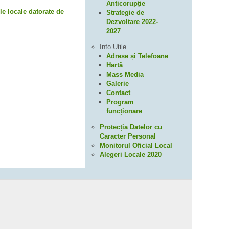
Anticorupție
le locale datorate de
Strategie de
Dezvoltare 2022-
2027
Info Utile
Adrese și Telefoane
Hartă
Mass Media
Galerie
Contact
Program
funcționare
Protecția Datelor cu
Caracter Personal
Monitorul Oficial Local
Alegeri Locale 2020