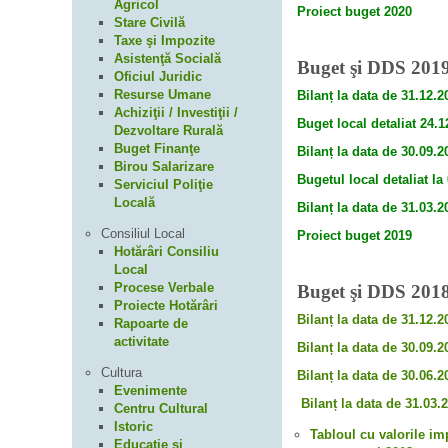
Agricol
Proiect buget 2020
Stare Civilă
Taxe şi Impozite
Asistenţă Socială
Buget şi DDS 201
Oficiul Juridic
Resurse Umane
Bilanț la data de 31.12.2
Achiziţii / Investiţii /
Buget local detaliat 24.1
Dezvoltare Rurală
Buget Finanţe
Bilanț la data de 30.09.2
Birou Salarizare
Bugetul local detaliat la
Serviciul Poliţie
Locală
Bilanț la data de 31.03.2
Consiliul Local
Proiect buget 2019
Hotărâri Consiliu
Local
Procese Verbale
Buget şi DDS 201
Proiecte Hotărâri
Bilanț la data de 31.12.2
Rapoarte de
activitate
Bilanț la data de 30.09.2
Cultura
Bilanț la data de 30.06.2
Evenimente
Bilanț la data de 31.03.
Centru Cultural
Istoric
Tabloul cu valorile im
Educaţie şi