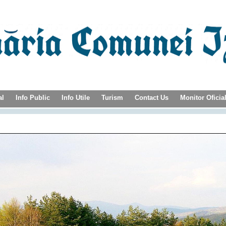
al
Info Public
Info Utile
Turism
Contact Us
Monitor Oficia