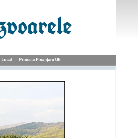
l Local
Proiecte Finanțare UE