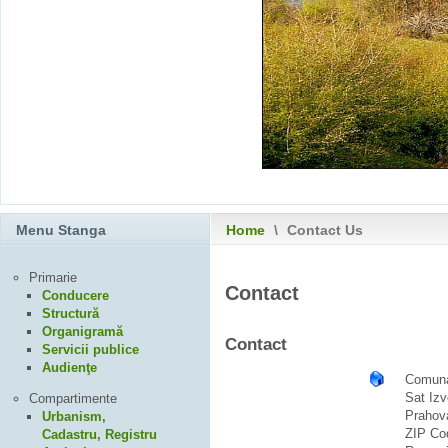
Menu Stanga
Home
\
Contact Us
Primarie
Contact
Conducere
Structură
Organigramă
Contact
Servicii publice
Audienţe
Comuna
Sat Izv
Compartimente
Prahov
Urbanism,
ZIP Co
Cadastru, Registru