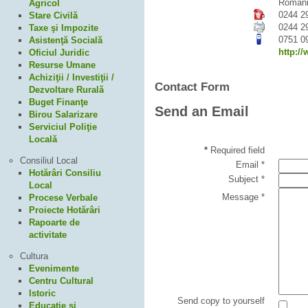
Roman
Agricol
0244 2
Stare Civilă
0244 2
Taxe şi Impozite
0751 0
Asistenţă Socială
http:/
Oficiul Juridic
Resurse Umane
Achiziţii / Investiţii /
Contact Form
Dezvoltare Rurală
Buget Finanţe
Send an Email
Birou Salarizare
Serviciul Poliţie
Locală
*
Required field
Consiliul Local
Email
*
Hotărâri Consiliu
Subject
*
Local
Message
*
Procese Verbale
Proiecte Hotărâri
Rapoarte de
activitate
Cultura
Evenimente
Centru Cultural
Istoric
Send copy to yourself
Educaţie şi