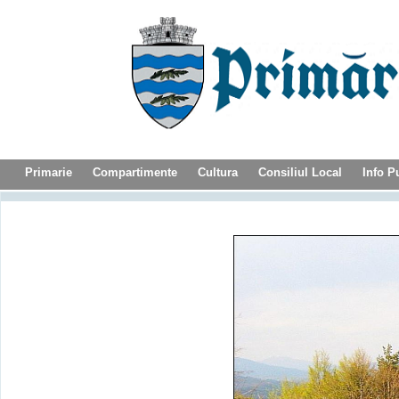
Primarie
Compartimente
Cultura
Consiliul Local
Info P