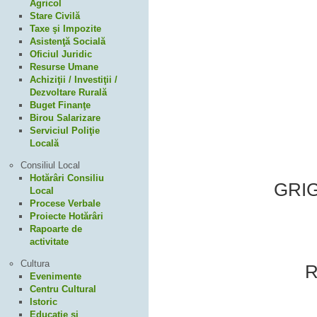
Agricol
Stare Civilă
Taxe şi Impozite
Asistenţă Socială
Oficiul Juridic
Resurse Umane
Achiziţii / Investiţii /
Dezvoltare Rurală
Buget Finanţe
Birou Salarizare
Serviciul Poliţie
Locală
Consiliul Local
Hotărâri Consiliu
GRIG
Local
Procese Verbale
Proiecte Hotărâri
Rapoarte de
activitate
Cultura
R
Evenimente
Centru Cultural
Istoric
Educaţie şi