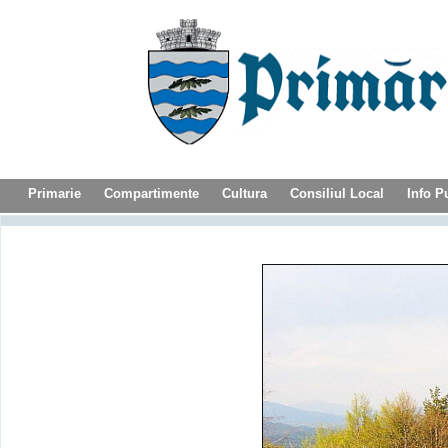
Primarie
Compartimente
Cultura
Consiliul Local
Info P