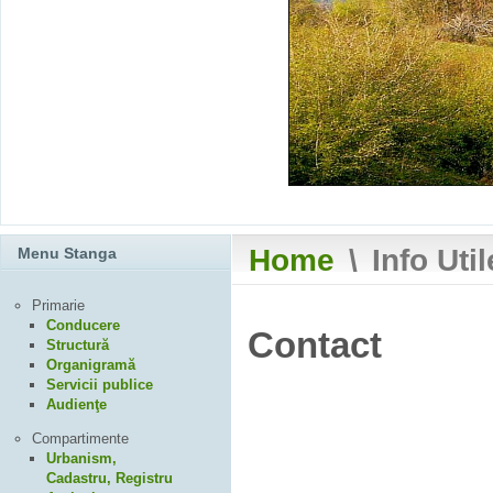
Home
\
Info Uti
Menu Stanga
Primarie
Conducere
Contact
Structură
Organigramă
Servicii publice
Audienţe
Compartimente
Urbanism,
Cadastru, Registru