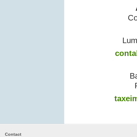
Co
Lum
conta
B
P
taxei
Contact