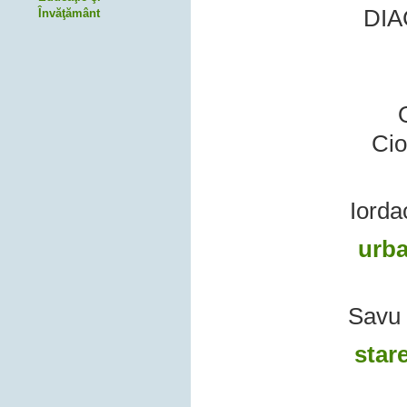
DIA
Învăţământ
Cio
Iorda
urb
Savu 
star